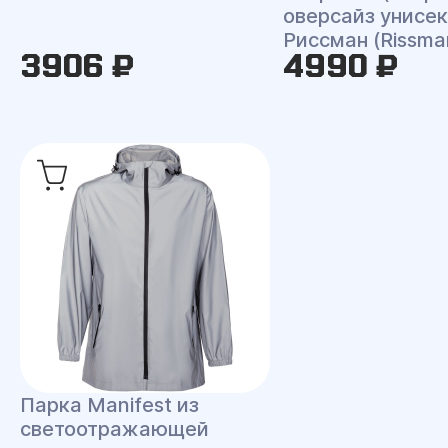
оверсайз унисек
Риссман (Rissma
3906 ₽
4990 ₽
Парка Manifest из
светоотражающей