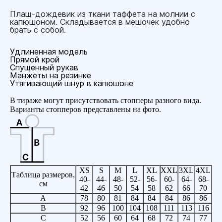
Плащ-дождевик из ткани таффета на молнии с
капюшоном. Складывается в мешочек удобно
брать с собой.
Удлиненная модель
Прямой крой
Спущенный рукав
Манжеты на резинке
Утягивающий шнур в капюшоне
В тираже могут присутствовать стопперы разного вида.
Варианты стопперов представлены на фото.
XS
S
M
L
XL
XXL
3XL
4XL
Таблица размеров,
40-
44-
48-
52-
56-
60-
64-
68-
см
42
46
50
54
58
62
66
70
A
78
80
81
84
84
84
86
86
B
92
96
100
104
108
111
113
116
C
52
56
60
64
68
72
74
77