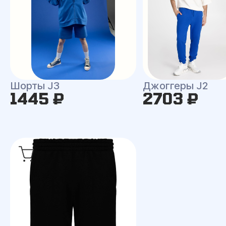
Шорты J3
Джоггеры J2
1445 ₽
2703 ₽