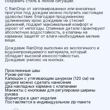
сохранить стиль в любой ситуации.
С RainDrop от запланированных или внезапных
прогулок под дождем можно получить настоящее
удовольствие: благодаря продуманному
удлиненному крою дождевик не стеснит
движений, подарит максимальный комфорт и
укроет от непогоды. Cпаянные детали гарантируют
абсолютную водостойкость, а клапаны на
карманах защитят от влаги необходимые мелкие
вещи.
Дождевик RainDrop выполнен из экологичного и
водонепроницаемого материала, который
обладает высокой износостойкостью.
Дождевик унисекс на кнопках.
Проклеенные швы
Рукав-реглан
Капюшон с утягивающим шнурком (120 см) на
шнурке можно сделать нанесение
Два накладных кармана с клапанами
Манжеты с кнопками для регулировки ширины
рукава
Фурнитура в цвет изделия
Поставляется в индивидуальном zip-пакете