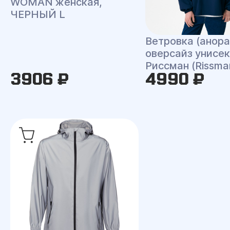
WOMAN женская,
ЧЕРНЫЙ L
Ветровка (анора
оверсайз унисек
Риссман (Rissma
3906 ₽
4990 ₽