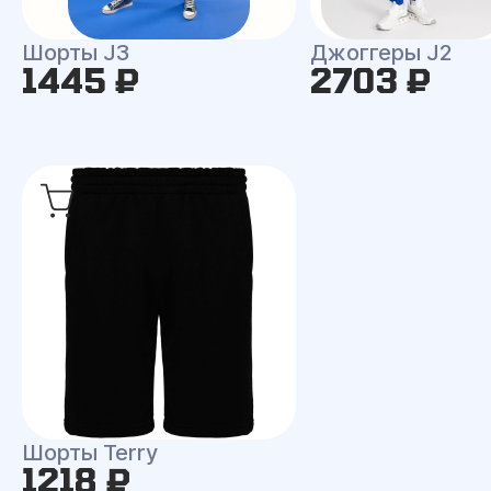
Шорты J3
Джоггеры J2
1445 ₽
2703 ₽
Шорты Terry
1218 ₽