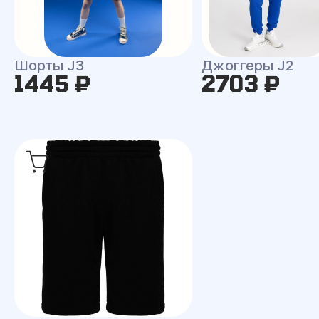
Шорты J3
Джоггеры J2
1445 ₽
2703 ₽