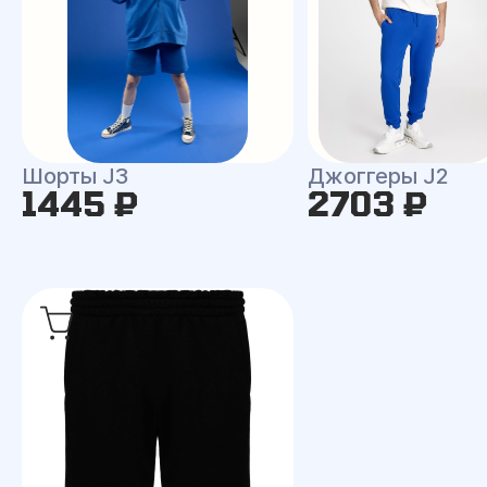
Шорты J3
Джоггеры J2
1445 ₽
2703 ₽