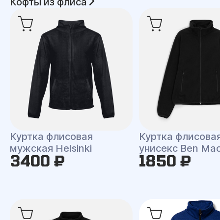
Кофты из флиса
Куртка флисовая
Куртка флисова
мужская Helsinki
унисекс Ben Ma
3400 ₽
1850 ₽