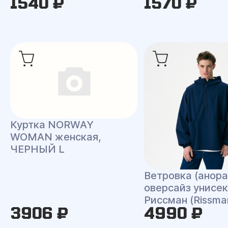
1540 ₽
1570 ₽
Куртка NORWAY
WOMAN женская,
ЧЕРНЫЙ L
Ветровка (анора
оверсайз унисек
Риссман (Rissma
3906 ₽
4990 ₽