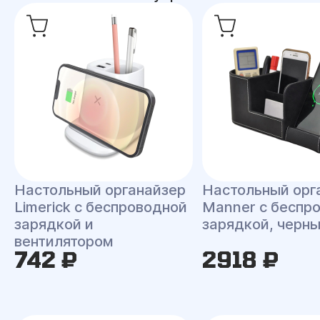
Настольный органайзер
Настольный орг
Limerick c беспроводной
Manner c беспр
зарядкой и
зарядкой, черн
вентилятором
742 ₽
2918 ₽