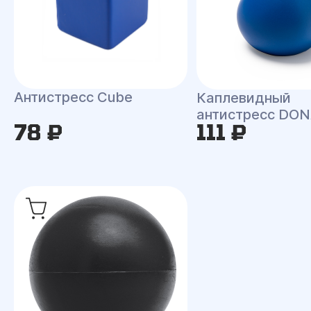
Антистресс Сube
Каплевидный
антистресс DO
78 ₽
111 ₽