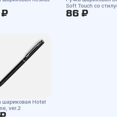
Soft Touch со стил
 ₽
86 ₽
а шариковая Hotel
e, ver.2
 ₽