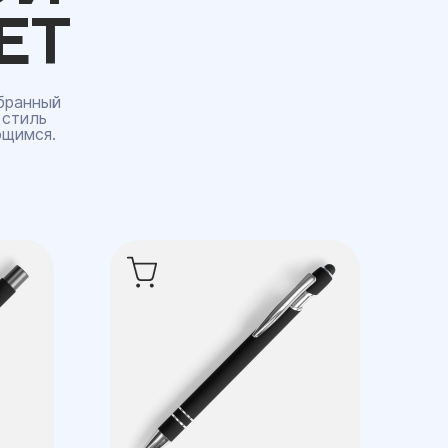
ЕТ
бранный
 стиль
ющимся.