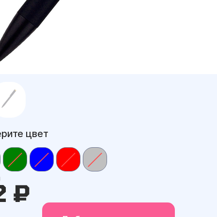
рите цвет
а
2 ₽