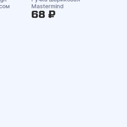
усом
Mastermind
68 ₽