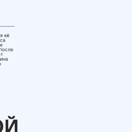
я её
уса
е
 после
ет
лина
о
ОЙ