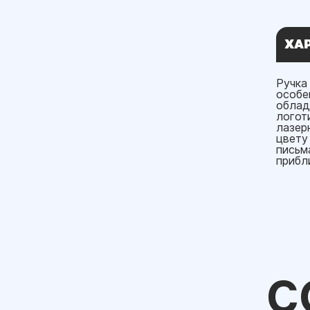
ХА
Ручка
особе
облад
логот
лазер
цвету
письм
прибли
С