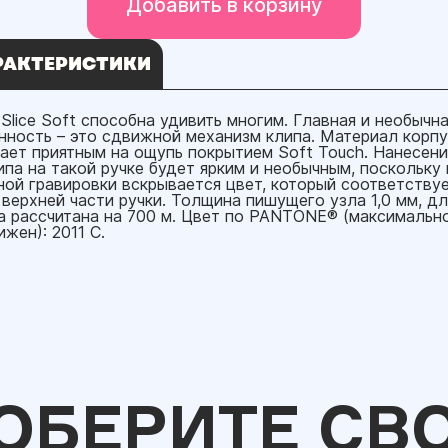
Добавить в корзину
РАКТЕРИСТИКИ
 Slice Soft способна удивить многим. Главная и необычна
нность – это сдвижной механизм клипа. Материал корп
ает приятным на ощупь покрытием Soft Touch. Нанесени
ипа на такой ручке будет ярким и необычным, поскольку
ной гравировки вскрывается цвет, который соответству
 верхней части ручки. Толщина пишущего узла 1,0 мм, д
а рассчитана на 700 м. Цвет по PANTONE® (максимальн
жен): 2011 C.
ОБЕРИТЕ СВ