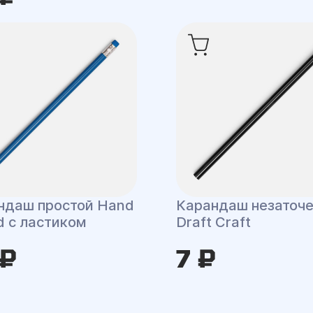
ндаш простой Hand
Карандаш незаточ
d с ластиком
Draft Craft
 ₽
7 ₽