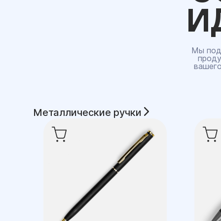
И
Мы под
проду
вашего
Металлические ручки