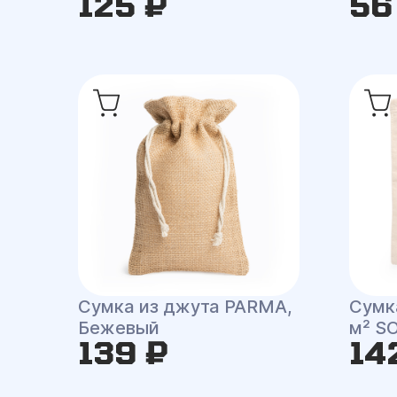
125 ₽
56
Сумка из джута PARMA,
Сумка
Бежевый
м² S
139 ₽
14