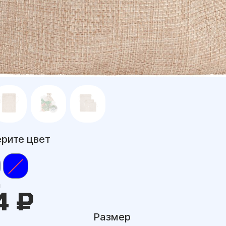
рите цвет
а
4 ₽
Размер