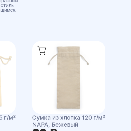
бранный
 стиль
ющимся.
5 г/м²
Сумка из хлопка 120 г/м²
NAPA, Бежевый