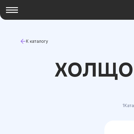
К каталогу
ХОЛЩО
1Ката