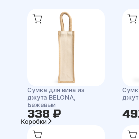
Сумка для вина из
Сумк
джута BELONA,
джут
Бежевый
338 ₽
49
Коробки