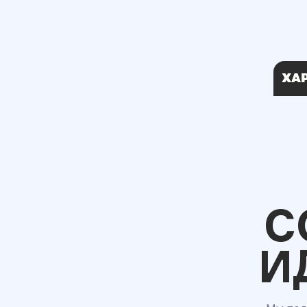
ХА
С
И