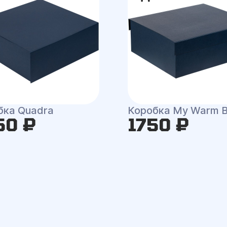
бка Quadra
Коробка My Warm 
50 ₽
1750 ₽