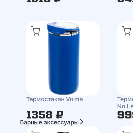
Термостакан Voima
Терм
No Le
1358 ₽
99
Барные аксессуары