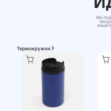
И
Мы под
проду
вашего
Термокружки