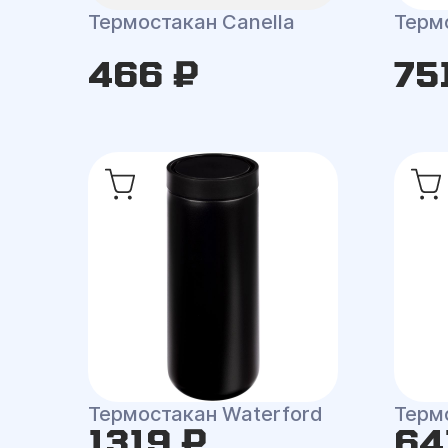
Термостакан Canella
Терм
466 ₽
75
Термостакан Waterford
Терм
1319 ₽
64