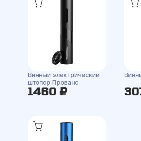
Винный электрический
Винн
штопор Прованс
1460 ₽
30