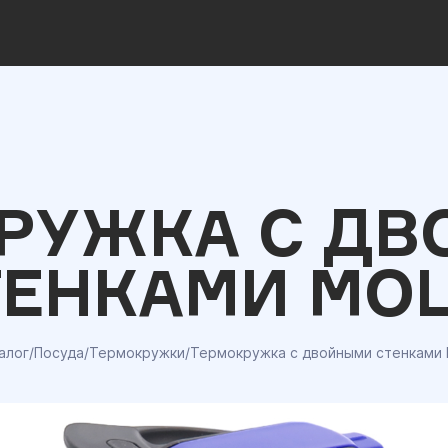
РУЖКА С Д
ТЕНКАМИ MOL
алог
/
Посуда
/
Термокружки
/
Термокружка с двойными стенками 