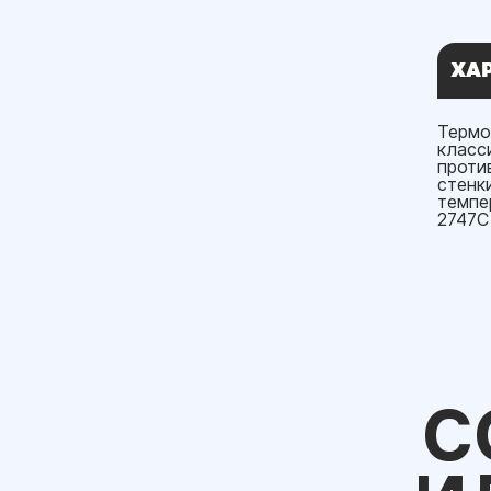
ХА
Термо
класс
проти
стенк
темпе
2747С
С