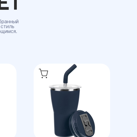
ЕТ
бранный
 стиль
ющимся.