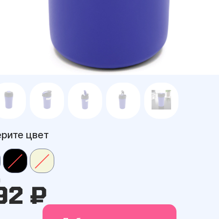
рите цвет
а
92 ₽