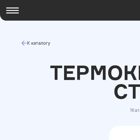
К каталогу
ТЕРМОК
С
1Кат