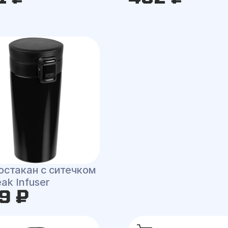
остакан с ситечком
ak Infuser
9 ₽