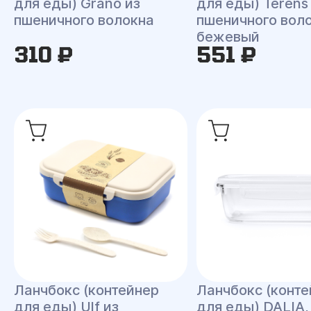
для еды) Grano из
для еды) Terens
пшеничного волокна
пшеничного воло
бежевый
310 ₽
551 ₽
Ланчбокс (контейнер
Ланчбокс (конте
для еды) Ulf из
для еды) DALIA,