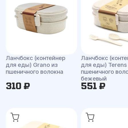
Ланчбокс (контейнер
Ланчбокс (конте
для еды) Grano из
для еды) Terens
пшеничного волокна
пшеничного воло
бежевый
310 ₽
551 ₽