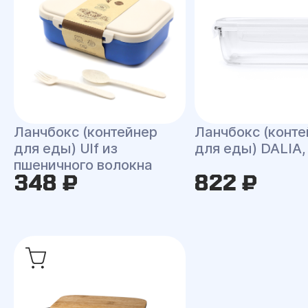
Ланчбокс (контейнер
Ланчбокс (конте
для еды) Ulf из
для еды) DALIA,
пшеничного волокна
348 ₽
822 ₽