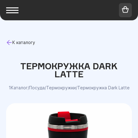
К каталогу
ТЕРМОКРУЖКА DARK
LATTE
1Каталог
/
Посуда
/
Термокружки
/
Термокружка Dark Latte