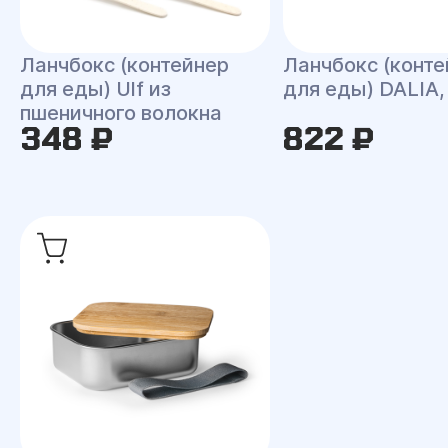
Ланчбокс (контейнер
Ланчбокс (конте
для еды) Ulf из
для еды) DALIA,
пшеничного волокна
348 ₽
822 ₽