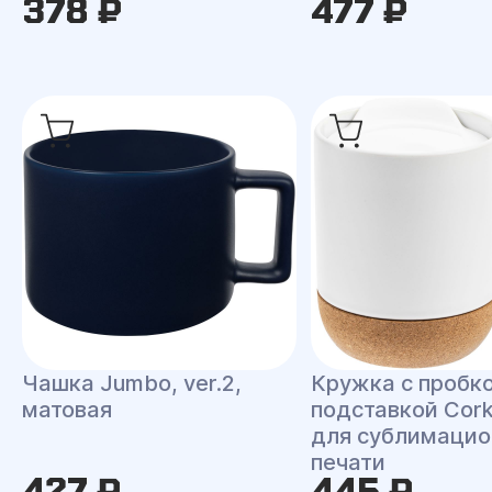
378 ₽
477 ₽
Чашка Jumbo, ver.2,
Кружка с пробк
матовая
подставкой Cork
для сублимацио
печати
427 ₽
445 ₽