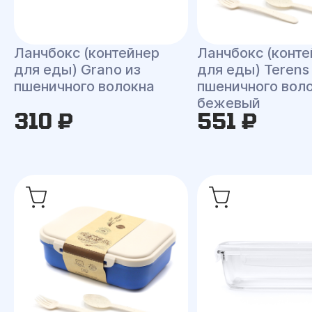
Ланчбокс (контейнер
Ланчбокс (конте
для еды) Grano из
для еды) Terens
пшеничного волокна
пшеничного воло
бежевый
310 ₽
551 ₽