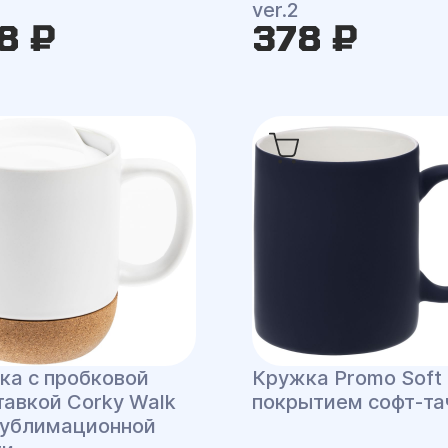
ver.2
8 ₽
378 ₽
ка с пробковой
Кружка Promo Soft 
тавкой Corky Walk
покрытием софт-та
сублимационной