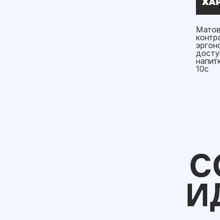
ХА
Матов
контр
эргон
досту
напит
10c
С
И