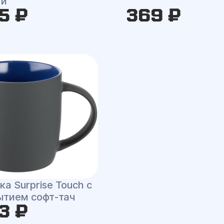
ти
5 ₽
369 ₽
а Surprise Touch с
ытием софт-тач
3 ₽