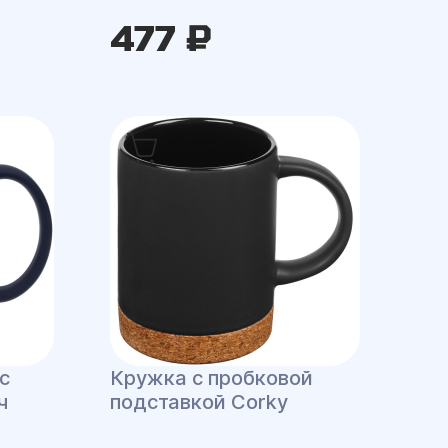
477 ₽
с
Кружка с пробковой
ч
подставкой Corky