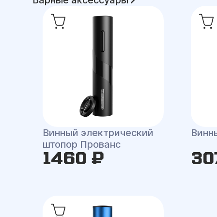
Барные аксессуары
Винный электрический
Винн
штопор Прованс
1460 ₽
30