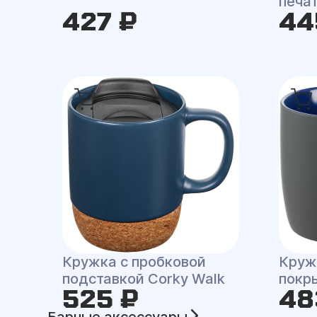
печа
427 ₽
44
Кружка с пробковой
Кружк
подставкой Corky Walk
покр
525 ₽
48