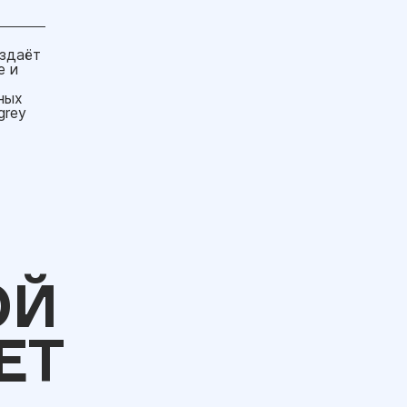
оздаёт
е и
ных
grey
ОЙ
ЕТ