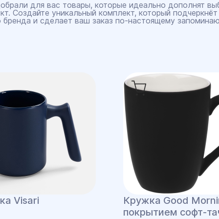
обрали для вас товары, которые идеально дополнят вы
кт. Создайте уникальный комплект, который подчеркнёт
 бренда и сделает ваш заказ по‑настоящему запомина
а Visari
Кружка Good Morni
покрытием софт-та