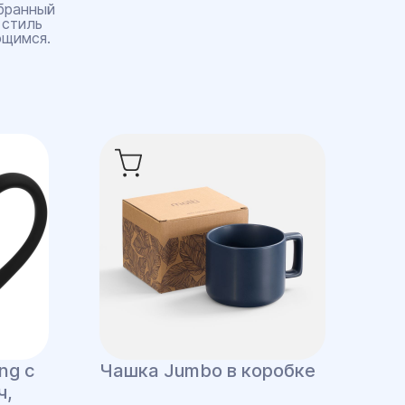
бранный
 стиль
ющимся.
ng с
Чашка Jumbo в коробке
ч,