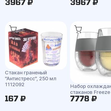
3967 ₽
3967 ₽
Стакан граненый
"Антистресс", 250 мл
1112092
Набор охлажд
стаканов Freeze
167 ₽
7778 ₽