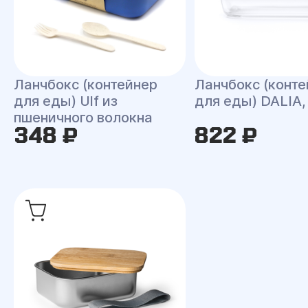
Ланчбокс (контейнер
Ланчбокс (конте
для еды) Ulf из
для еды) DALIA,
пшеничного волокна
348 ₽
822 ₽