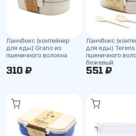
Ланчбокс (контейнер
Ланчбокс (конте
для еды) Grano из
для еды) Terens
пшеничного волокна
пшеничного воло
бежевый
310 ₽
551 ₽