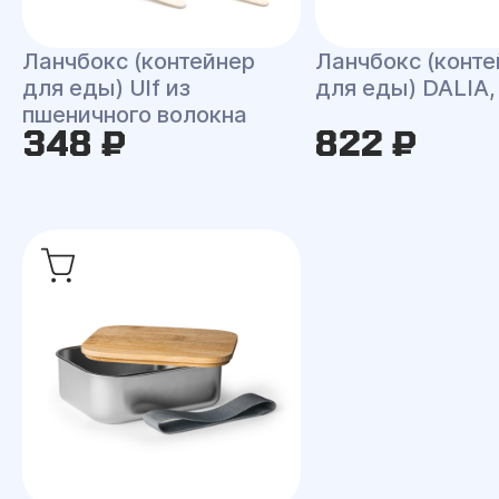
Ланчбокс (контейнер
Ланчбокс (конте
для еды) Ulf из
для еды) DALIA,
пшеничного волокна
348 ₽
822 ₽