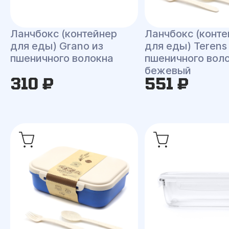
Ланчбокс (контейнер
Ланчбокс (конте
для еды) Grano из
для еды) Terens
пшеничного волокна
пшеничного воло
бежевый
310 ₽
551 ₽