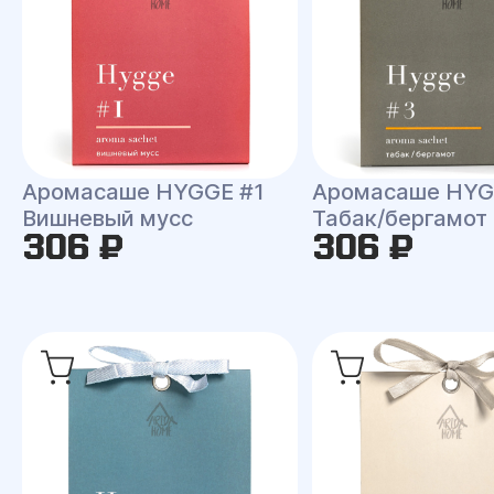
Аромасаше HYGGE #1
Аромасаше HYG
Вишневый мусс
Табак/бергамот
306 ₽
306 ₽