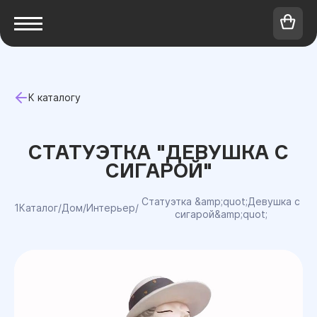
К каталогу
СТАТУЭТКА "ДЕВУШКА С
СИГАРОЙ"
Статуэтка &amp;quot;Девушка с
1Каталог
/
Дом
/
Интерьер
/
сигарой&amp;quot;