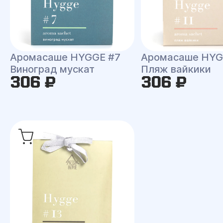
Аромасаше HYGGE #7
Аромасаше HYG
Виноград мускат
Пляж вайкики
306 ₽
306 ₽