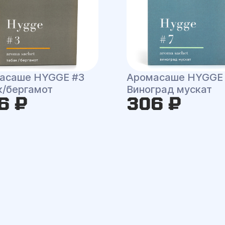
асаше HYGGE #3
Аромасаше HYGGE
к/бергамот
Виноград мускат
6 ₽
306 ₽