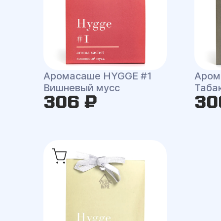
Аромасаше HYGGE #1
Аром
Вишневый мусс
Таба
306 ₽
30