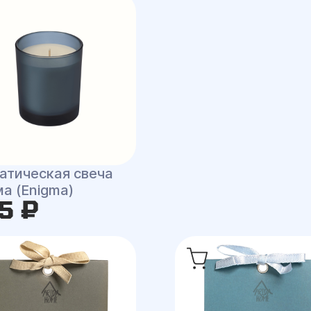
атическая свеча
а (Enigma)
5 ₽