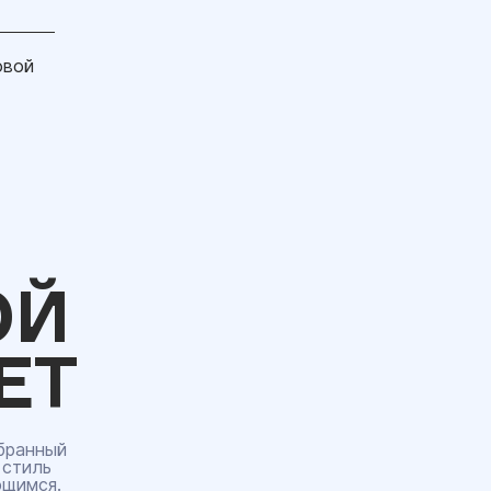
овой
ОЙ
ЕТ
бранный
 стиль
ющимся.