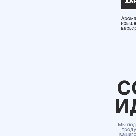
ХА
Арома
крыше
варьи
С
И
Мы под
проду
вашего