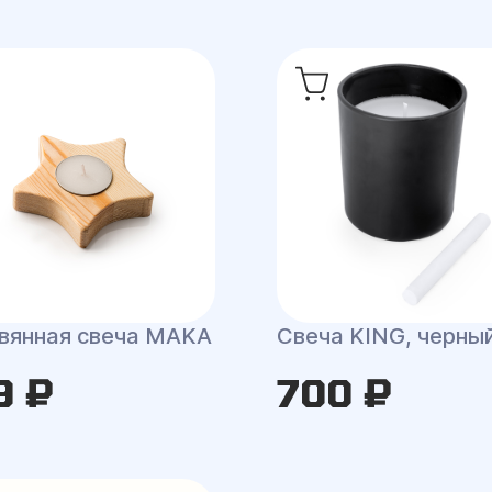
вянная свеча MAKA
Свеча KING, черны
9 ₽
700 ₽