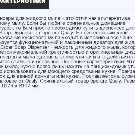
РАКТЕРИСТИКИ
нсеры для жидкого мыла – это отличная альтернатива
вому мылу. Если Вы любите оригинальные домашние
суары, то Вам просто необходимо купить диспенсер дл
 Soap Dispenser от бренда Qualy! На сегодняшний день
ьзование кускового мыла уходит в историю и все чаще
ьзуется функциональный и лаконичный дозатор для жид
 Escar Soap Dispenser - емкость для жидкого мыла, кото
ается максимальной практичностью и оригинальным диз
нсер для мыла сделан в форме улитки и это действител
ится стильно и необычно. Основные характеристики: Чт
чь мыло, нужно всего лишь нажать на панцирь-домик ули
 использовать для моющего средства на кухне. Прекр
ок для ванной комнаты или кухни. Поставляется в фирм
паковке от Qualy. Оригинальный товар бренда Qualy. Разм
 Д175 x В107 мм.