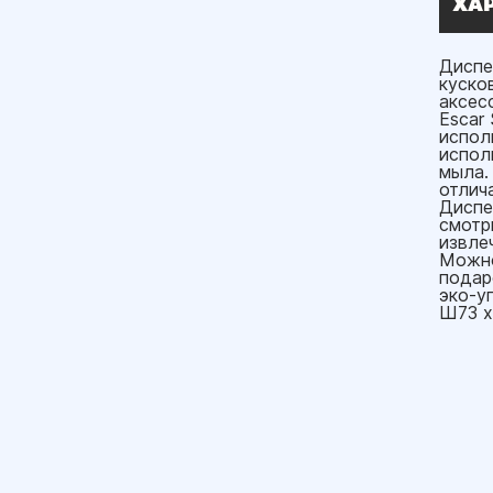
ХА
Диспе
куско
аксес
Escar
испол
испол
мыла.
отлич
Диспе
смотр
извле
Можно
подар
эко-у
Ш73 x