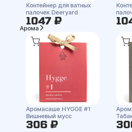
Контейнер для ватных
Конт
палочек Deeryard
палоч
1047 ₽
10
Арома
Аромасаше HYGGE #1
Аром
Вишневый мусс
Таба
306 ₽
30