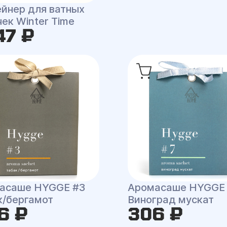
ейнер для ватных
ек Winter Time
47 ₽
асаше HYGGE #3
Аромасаше HYGGE
к/бергамот
Виноград мускат
6 ₽
306 ₽