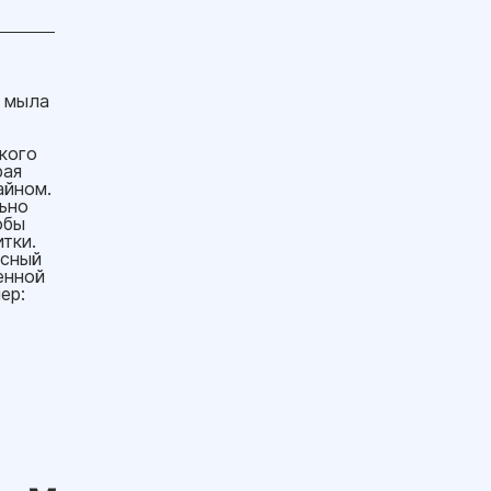
я мыла
кого
рая
айном.
ьно
обы
тки.
асный
енной
ер: