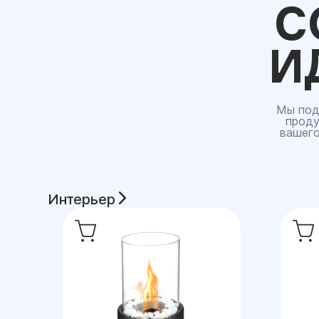
С
И
Мы под
проду
вашего
Интерьер