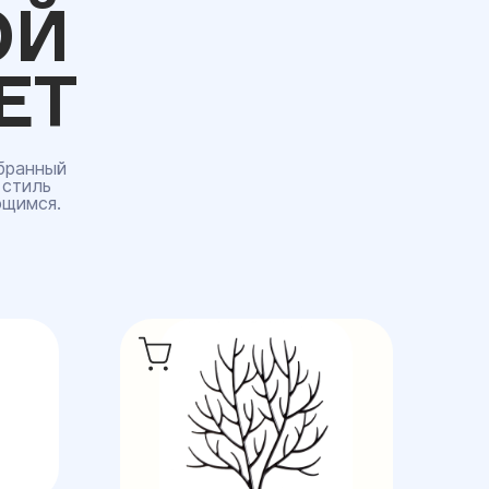
ОЙ
ЕТ
бранный
 стиль
ющимся.