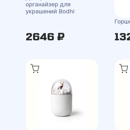
органайзер для
украшений Bodhi
Горш
2646 ₽
13