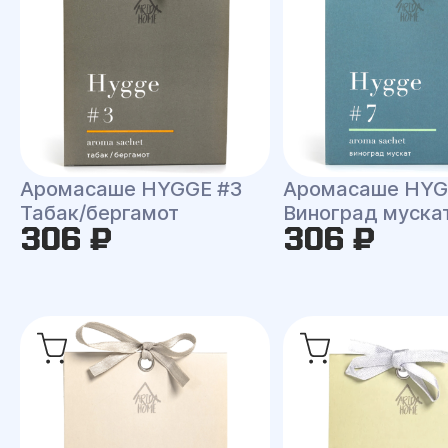
Аромасаше HYGGE #3
Аромасаше HYG
Табак/бергамот
Виноград муска
306 ₽
306 ₽