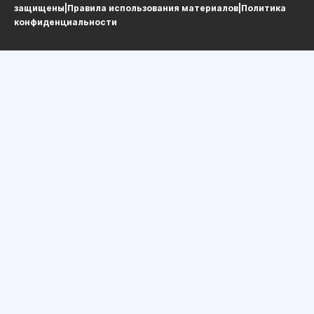
защищеныㅤ|ㅤ
Правила использования материалов
ㅤ|ㅤ
Политика
конфиденциальности