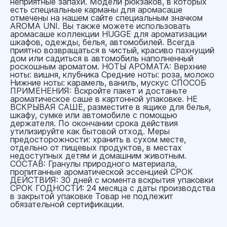
неприятные запахи. Модели рюкзаков, в которых
есть специальные карманы для аромасаше
отмечены на нашем сайте специальным значком
AROMA UNI. Вы также можете использовать
аромасаше коллекции HUGGE для ароматизации
шкафов, одежды, белья, автомобилей. Всегда
приятно возвращаться в чистый, красиво пахнущий
дом или садиться в автомобиль наполненный
роскошным ароматом. НОТЫ АРОМАТА: Верхние
ноты: вишня, клубника Средние ноты: роза, молоко
Нижние ноты: карамель, ваниль, мускус СПОСОБ
ПРИМЕНЕНИЯ: Вскройте пакет и достаньте
ароматическое саше в картонной упаковке. НЕ
ВСКРЫВАЯ САШЕ, разместите в ящике для белья,
шкафу, сумке или автомобиле с помощью
держателя. По окончании срока действия
утилизируйте как бытовой отход. Меры
предосторожности: хранить в сухом месте,
отдельно от пищевых продуктов, в местах
недоступных детям и домашним животным.
СОСТАВ: Гранулы природного материала,
пропитанные ароматической эссенцией СРОК
ДЕЙСТВИЯ: 30 дней с момента вскрытия упаковки
СРОК ГОДНОСТИ: 24 месяца с даты производства
в закрытой упаковке Товар не подлежит
обязательной сертификации.