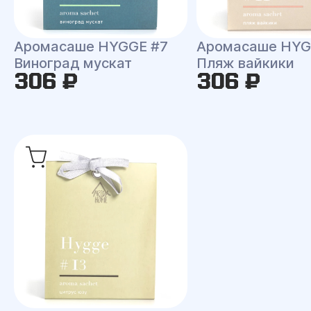
Аромасаше HYGGE #7
Аромасаше HYG
Виноград мускат
Пляж вайкики
306 ₽
306 ₽