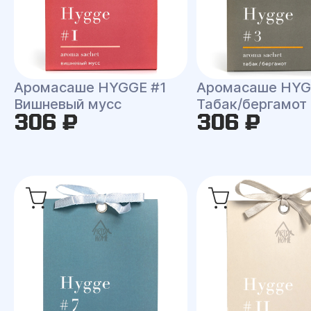
Аромасаше HYGGE #1
Аромасаше HYG
Вишневый мусс
Табак/бергамот
306 ₽
306 ₽