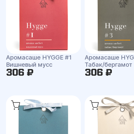
Аромасаше HYGGE #1
Аромасаше HYG
Вишневый мусс
Табак/бергамот
306 ₽
306 ₽