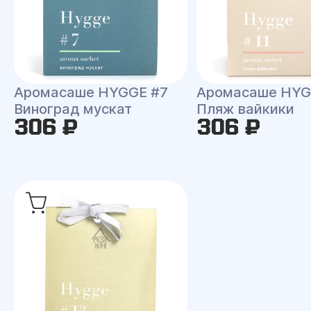
Аромасаше HYGGE #7
Аромасаше HYG
Виноград мускат
Пляж вайкики
306 ₽
306 ₽