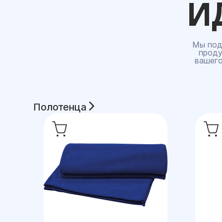
И
Мы под
проду
вашего
Полотенца