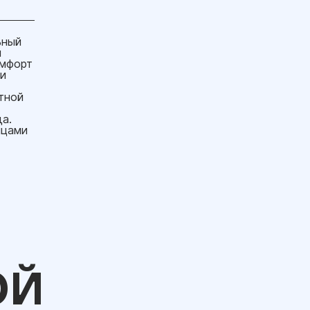
ьный
и
омфорт
и
тной
а.
нцами
ОЙ