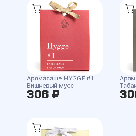
Аромасаше HYGGE #1
Аром
Вишневый мусс
Таба
306 ₽
30