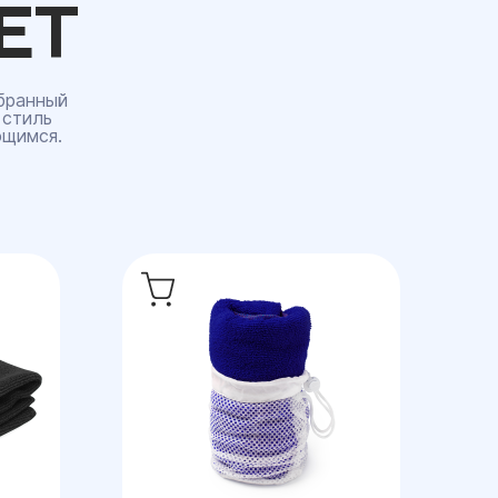
ЕТ
бранный
 стиль
ющимся.