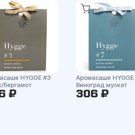
асаше HYGGE #3
Аромасаше HYGGE
к/бергамот
Виноград мускат
6 ₽
306 ₽