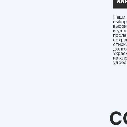
ХА
Наши 
выбор
высок
и удо
после
сохра
стирк
долго
Украс
из хл
удобс
С