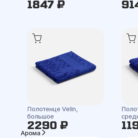
1847 ₽
91
Полотенце Velin,
Полот
большое
сред
2290 ₽
11
Арома