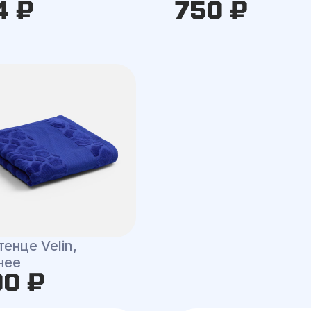
4 ₽
750 ₽
енце Velin,
нее
90 ₽