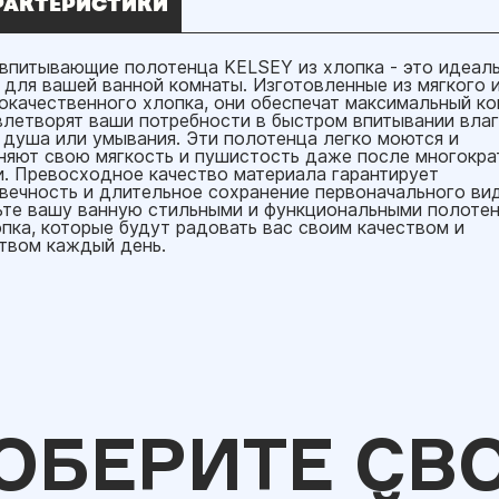
РАКТЕРИСТИКИ
впитывающие полотенца KELSEY из хлопка - это идеал
 для вашей ванной комнаты. Изготовленные из мягкого 
окачественного хлопка, они обеспечат максимальный к
влетворят ваши потребности в быстром впитывании влаг
 душа или умывания. Эти полотенца легко моются и
няют свою мягкость и пушистость даже после многокра
и. Превосходное качество материала гарантирует
вечность и длительное сохранение первоначального вид
ьте вашу ванную стильными и функциональными полоте
опка, которые будут радовать вас своим качеством и
твом каждый день.
ОБЕРИТЕ СВ