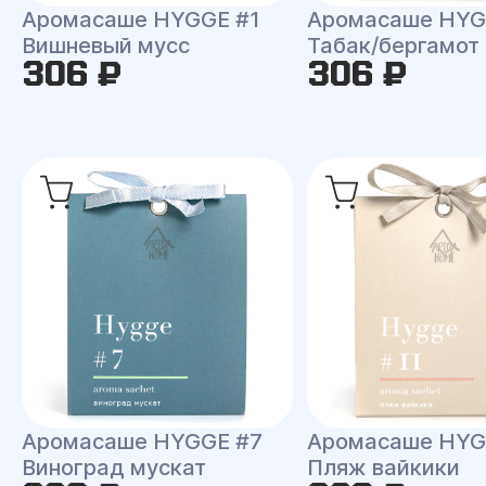
Аромасаше HYGGE #1
Аромасаше HYG
Вишневый мусс
Табак/бергамот
306 ₽
306 ₽
Аромасаше HYGGE #7
Аромасаше HYG
Виноград мускат
Пляж вайкики