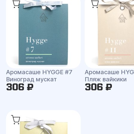
Аромасаше HYGGE #7
Аромасаше HYG
Виноград мускат
Пляж вайкики
306 ₽
306 ₽