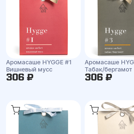
Аромасаше HYGGE #1
Аромасаше HYG
Вишневый мусс
Табак/бергамот
306 ₽
306 ₽