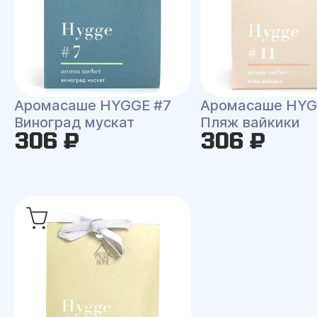
Аромасаше HYGGE #7
Аромасаше HYG
Виноград мускат
Пляж вайкики
306 ₽
306 ₽