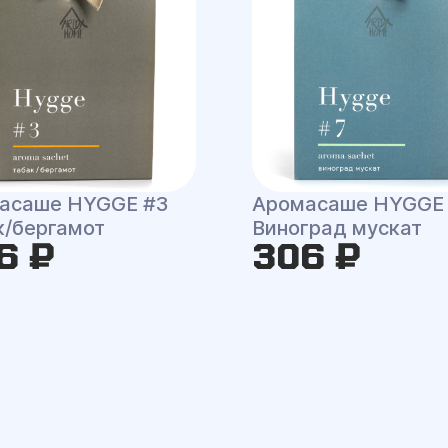
асаше HYGGE #3
Аромасаше HYGGE
к/бергамот
Виноград мускат
6 ₽
306 ₽