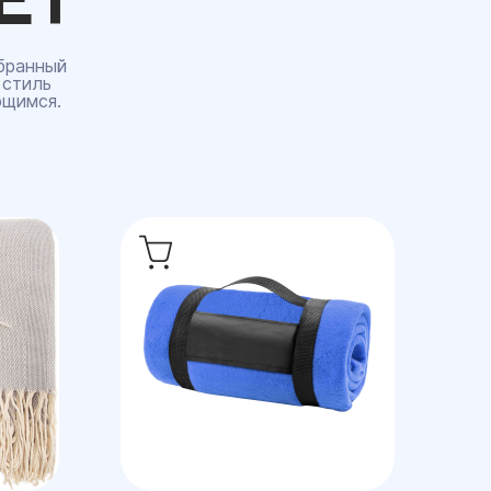
бранный
 стиль
ющимся.