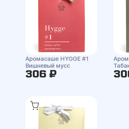
Аромасаше HYGGE #1
Аром
Вишневый мусс
Таба
306 ₽
30