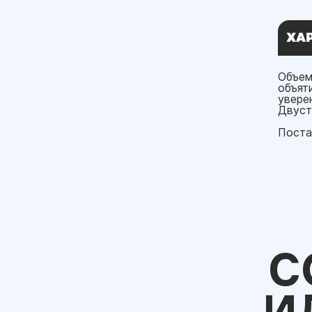
ХА
Объем
объят
увере
Двуст
Поста
С
И