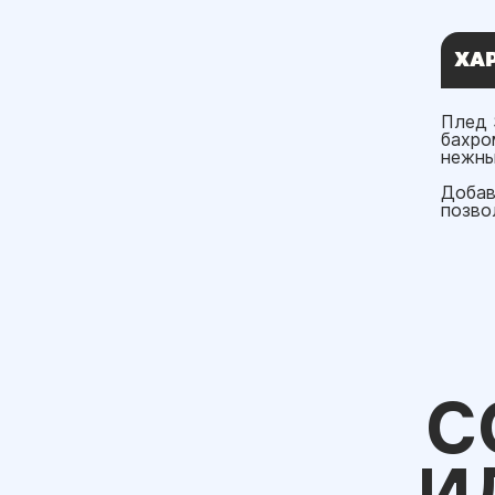
ХА
Плед 
бахро
нежны
Добав
позво
С
И