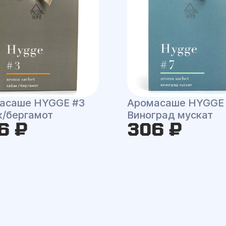
асаше HYGGE #3
Аромасаше HYGGE
к/бергамот
Виноград мускат
6 ₽
306 ₽