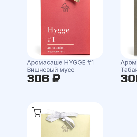
Аромасаше HYGGE #1
Аром
Вишневый мусс
Таба
306 ₽
30