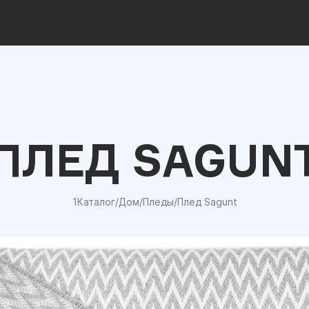
ПЛЕД SAGUN
1Каталог
/
Дом
/
Пледы
/
Плед Sagunt