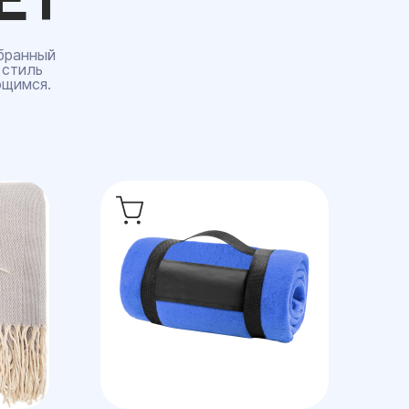
бранный
 стиль
ющимся.