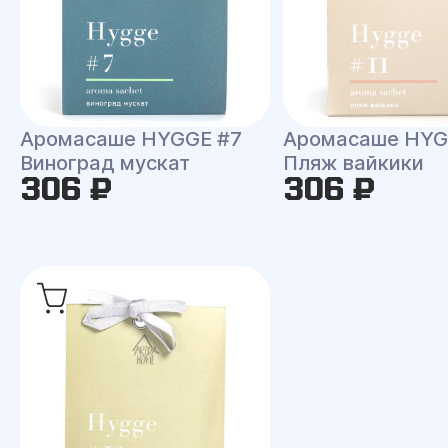
Аромасаше HYGGE #7
Аромасаше HYG
Виноград мускат
Пляж вайкики
306 ₽
306 ₽