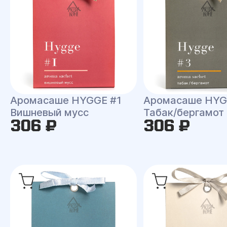
Аромасаше HYGGE #1
Аромасаше HYG
Вишневый мусс
Табак/бергамот
306 ₽
306 ₽