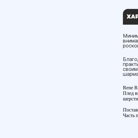
ХА
Миним
внима
роско
Благо
практ
своим
шарма
Rene R
Плед в
шерсти
Постав
Часть 