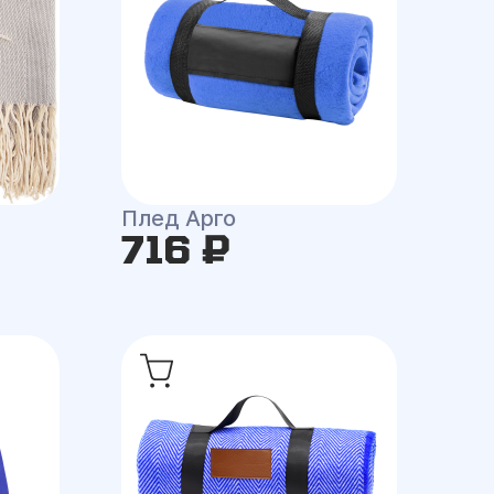
Плед Арго
716 ₽