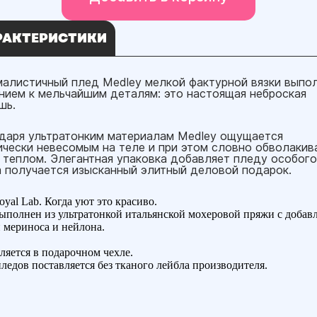
РАКТЕРИСТИКИ
алистичный плед Medley мелкой фактурной вязки выпол
нием к мельчайшим деталям: это настоящая неброская
шь.
даря ультратонким материалам Medley ощущается
ически невесомым на теле и при этом словно обволакив
 теплом. Элегантная упаковка добавляет пледу особого
 получается изысканный элитный деловой подарок.
oyal Lab. Когда уют это красиво.
ыполнен из ультратонкой итальянской мохеровой пряжи с добав
 мериноса и нейлона.
ляется в подарочном чехле.
пледов поставляется без тканого лейбла производителя.