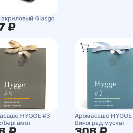
 акриловый Glasgo
7 ₽
асаше HYGGE #3
Аромасаше HYGGE
к/бергамот
Виноград мускат
6 ₽
306 ₽