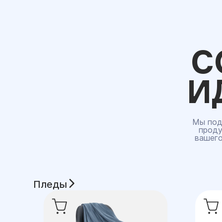
С
И
Мы под
проду
вашего
Пледы