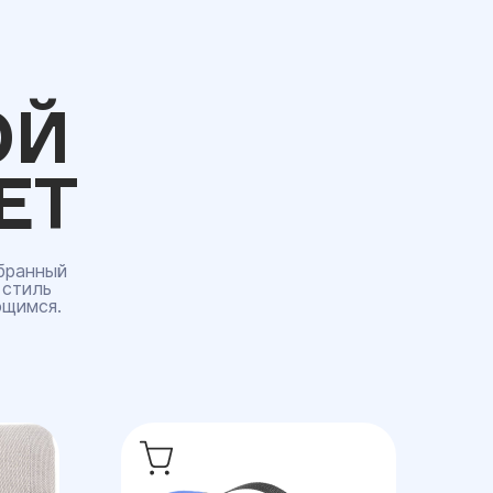
ОЙ
ЕТ
бранный
 стиль
ющимся.