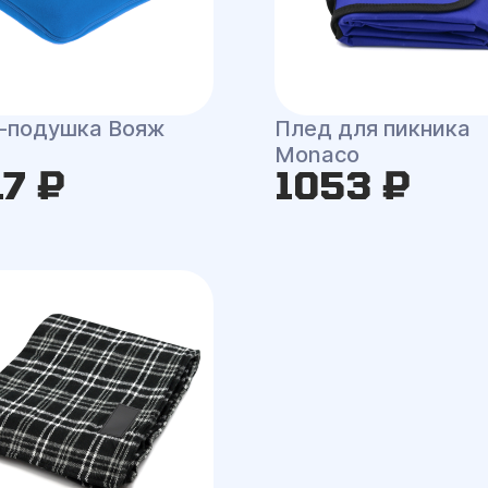
-подушка Вояж
Плед для пикника
Monaco
17 ₽
1053 ₽