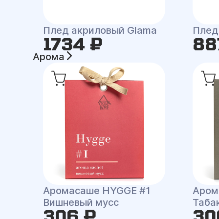
Плед акриловый Glama
Плед
1734 ₽
88
Арома
Аромасаше HYGGE #1
Аром
Вишневый мусс
Таба
306 ₽
30