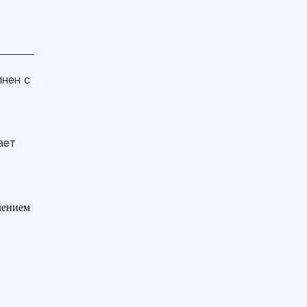
нен с
ает
лением