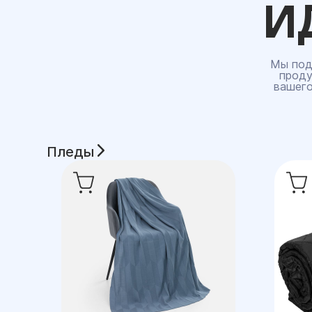
И
Мы под
проду
вашего
Пледы