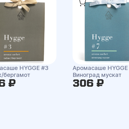
асаше HYGGE #3
Аромасаше HYGGE
к/бергамот
Виноград мускат
6 ₽
306 ₽