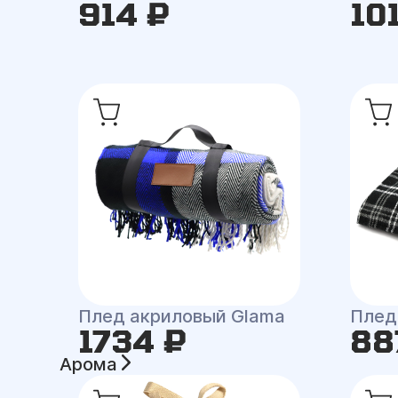
914 ₽
10
Плед акриловый Glama
Плед
1734 ₽
88
Арома