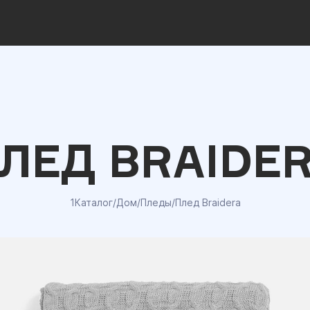
ЛЕД BRAIDE
1Каталог
/
Дом
/
Пледы
/
Плед Braidera