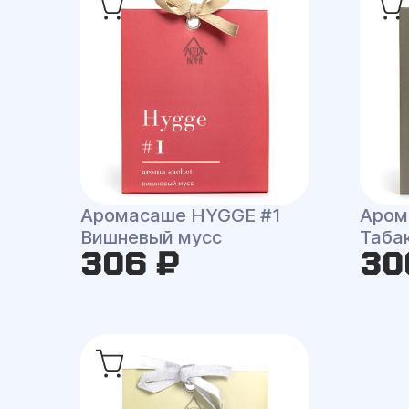
Аромасаше HYGGE #1
Аром
Вишневый мусс
Таба
306 ₽
30