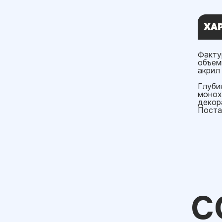
ХА
Факту
объем
акрил 
Глуби
монох
декор
Поста
С