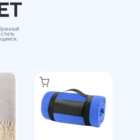
ЕТ
бранный
 стиль
ющимся.