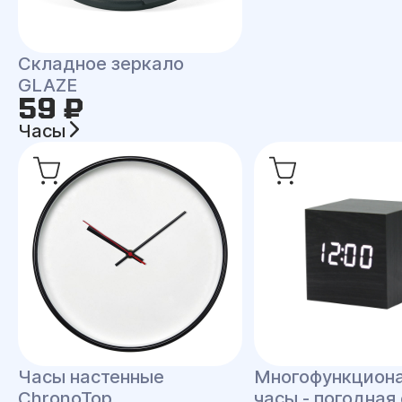
Складное зеркало
GLAZE
59 ₽
Часы
Часы настенные
Многофункцион
ChronoTop
часы - погодная