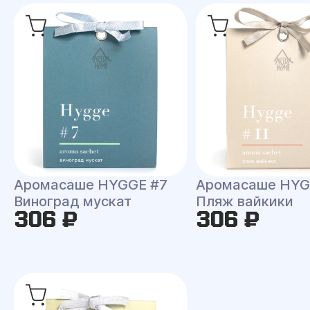
Аромасаше HYGGE #7
Аромасаше HYG
Виноград мускат
Пляж вайкики
306 ₽
306 ₽