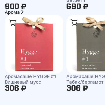
Settle In
900 ₽
690 ₽
Арома
Аромасаше HYGGE #1
Аромасаше HYG
Вишневый мусс
Табак/бергамот
306 ₽
306 ₽