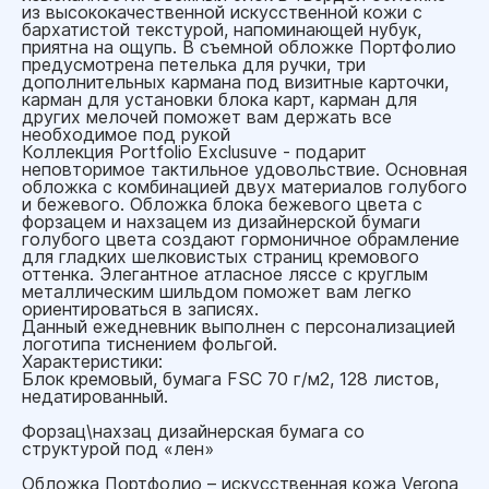
из высококачественной искусственной кожи с
бархатистой текстурой, напоминающей нубук,
приятна на ощупь. В съемной обложке Портфолио
предусмотрена петелька для ручки, три
дополнительных кармана под визитные карточки,
карман для установки блока карт, карман для
других мелочей поможет вам держать все
необходимое под рукой
Коллекция Portfolio Exclusuve - подарит
неповторимое тактильное удовольствие. Основная
обложка с комбинацией двух материалов голубого
и бежевого. Обложка блока бежевого цвета с
форзацем и нахзацем из дизайнерской бумаги
голубого цвета создают гормоничное обрамление
для гладких шелковистых страниц кремового
оттенка. Элегантное атласное ляссе с круглым
металлическим шильдом поможет вам легко
ориентироваться в записях.
Данный ежедневник выполнен с персонализацией
логотипа тиснением фольгой.
Характеристики:
Блок кремовый, бумага FSC 70 г/м2, 128 листов,
недатированный.
Форзац\нахзац дизайнерская бумага со
структурой под «лен»
Обложка Портфолио – искусственная кожа Verona