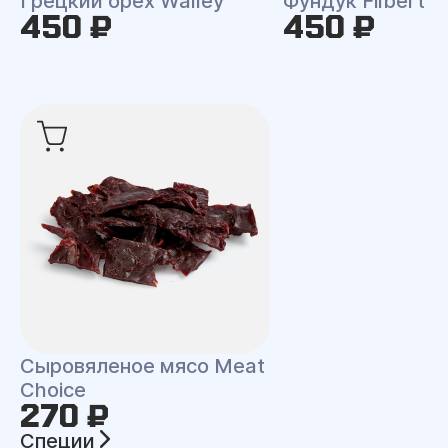
Грецкий орех Walley
Фундук Filbert
450 ₽
450 ₽
Сыровяленое мясо Meat
Choice
270 ₽
Специи