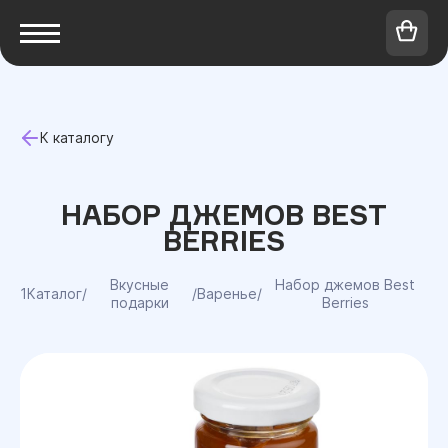
К каталогу
НАБОР ДЖЕМОВ BEST
BERRIES
Вкусные
Набор джемов Best
1Каталог
/
/
Варенье
/
подарки
Berries