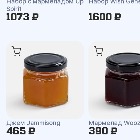
Набор с мармеладом Up
Набор Wish Gene
Spirit
1073 ₽
1600 ₽
Джем Jammisong
Мармелад Woo
465 ₽
390 ₽