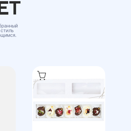
ЕТ
бранный
 стиль
ющимся.