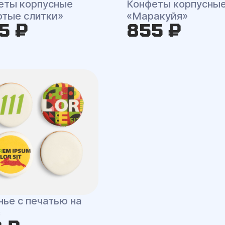
еты корпусные
Конфеты корпусны
отые слитки»
«Маракуйя»
5 ₽
855 ₽
нье с печатью на
з