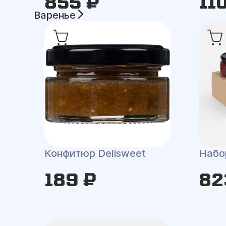
855 ₽
11
Варенье
Конфитюр Delisweet
Набор
189 ₽
82