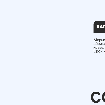
ХА
Марме
абрик
краев
Срок 
С