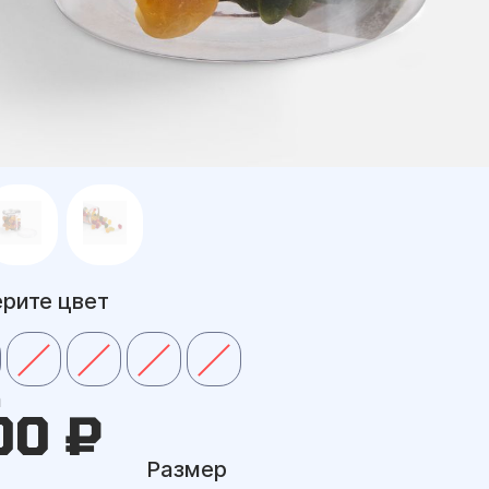
рите цвет
а
00 ₽
Размер