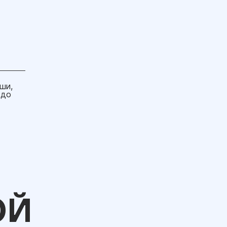
ши,
 до
ОЙ