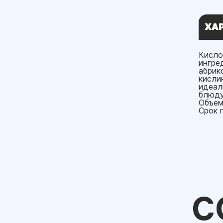
ХА
Кисло
ингре
абрик
кисли
идеал
блюду
Объем:
Срок 
С