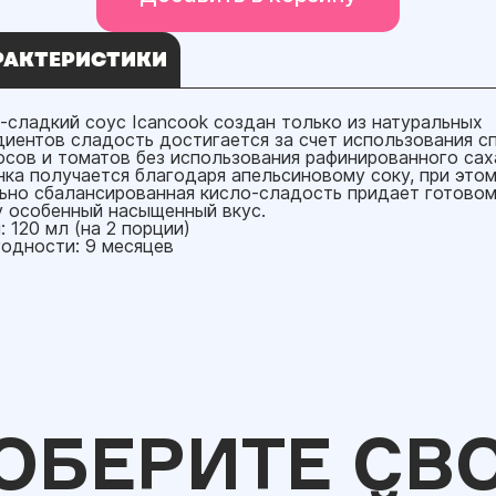
РАКТЕРИСТИКИ
-сладкий соус Icancook создан только из натуральных
диентов сладость достигается за счет использования с
осов и томатов без использования рафинированного саха
нка получается благодаря апельсиновому соку, при это
ьно сбалансированная кисло-сладость придает готово
 особенный насыщенный вкус.
 120 мл (на 2 порции)
годности: 9 месяцев
ОБЕРИТЕ СВ