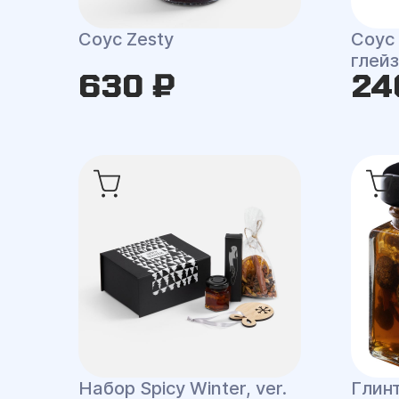
Соус Zesty
Соус
глей
630 ₽
24
Набор Spicy Winter, ver.
Глинт