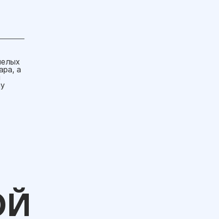
пелых
ра, а
м
му
ОЙ