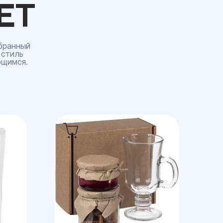
ЕТ
бранный
 стиль
ющимся.