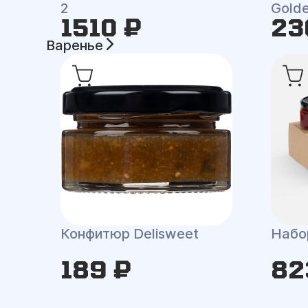
2
Golde
1510 ₽
23
Варенье
Конфитюр Delisweet
Набор
189 ₽
82