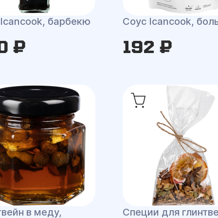
 Icancook, барбекю
Соус Icancook, бол
з
0 ₽
192 ₽
вейн в меду,
Специи для глинтв