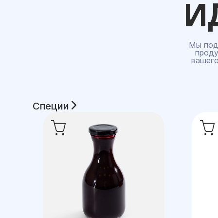
И
Мы под
проду
вашего
Специи