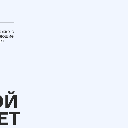
ожке с
ляющие
ет
ОЙ
ЕТ