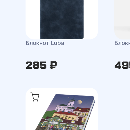
Блокнот Luba
Блокн
285 ₽
49