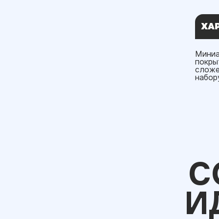
ХА
Миниа
покры
сложе
набор
С
И