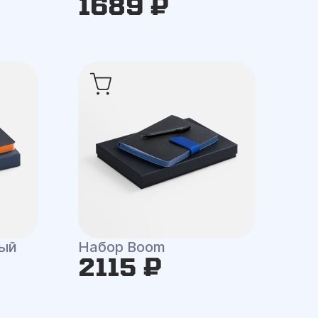
1689 ₽
ный
Набор Boom
2115 ₽