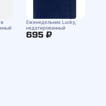
 в
Еженедельник Lucky,
анный
недатированный
695 ₽