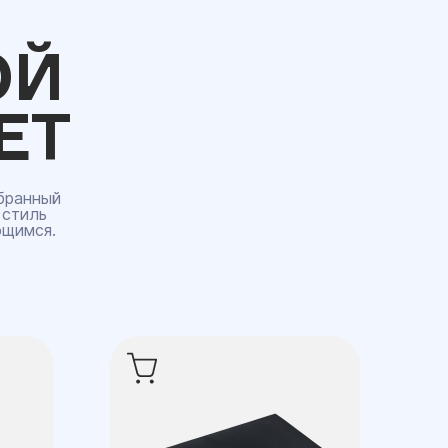
ОЙ
ЕТ
бранный
 стиль
ющимся.