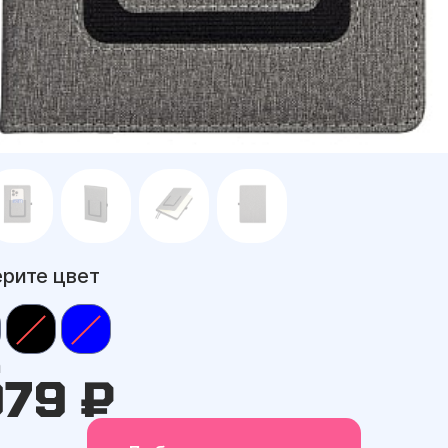
рите цвет
а
079 ₽