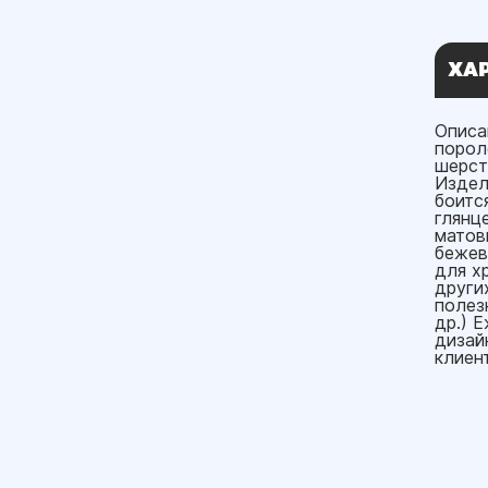
ХА
Описа
порол
шерст
Издел
боитс
глянц
матов
бежев
для х
други
полез
др.) 
дизай
клиен