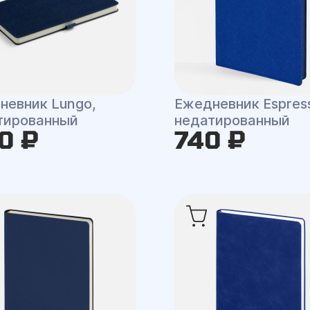
невник Lungo,
Ежедневник Espres
тированный
недатированный
0 ₽
740 ₽