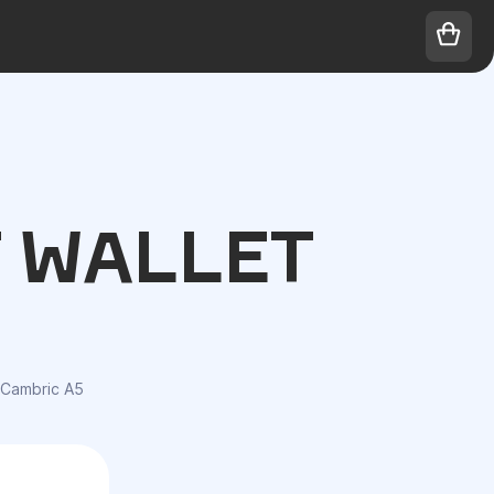
 WALLET
 Cambric A5