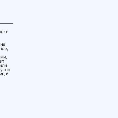
ке с
 не
ное,
ми,
ит
или
ную и
иц и