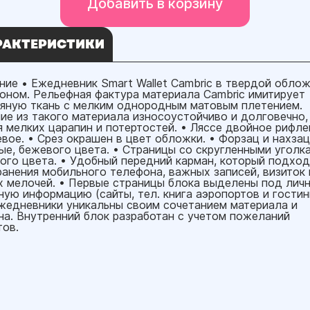
Добавить в корзину
РАКТЕРИСТИКИ
ние • Ежедневник Smart Wallet Cambric в твердой облож
оном. Рельефная фактура материала Cambric имитирует
яную ткань с мелким однородным матовым плетением.
ие из такого материала износоустойчиво и долговечно,
я мелких царапин и потертостей. • Ляссе двойное рифле
евое. • Срез окрашен в цвет обложки. • Форзац и нахзац
ые, бежевого цвета. • Страницы со скругленными уголка
ого цвета. • Удобный передний карман, который подход
ранения мобильного телефона, важных записей, визиток 
х мелочей. • Первые страницы блока выделены под лич
ную информацию (сайты, тел. книга аэропортов и гостин
Ежедневники уникальны своим сочетанием материала и
на. Внутренний блок разработан с учетом пожеланий
тов.