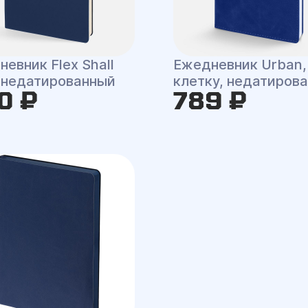
евник Flex Shall
Ежедневник Urban,
 недатированный
клетку, недатиров
0 ₽
789 ₽