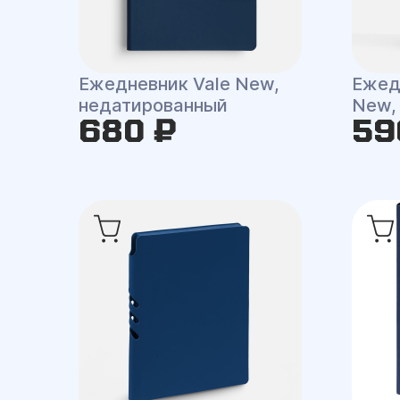
Ежедневник Vale New,
Ежедн
недатированный
New,
680 ₽
59