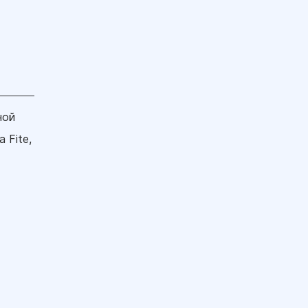
ной
 Fite,