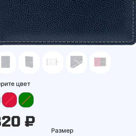
рите цвет
а
820 ₽
Размер