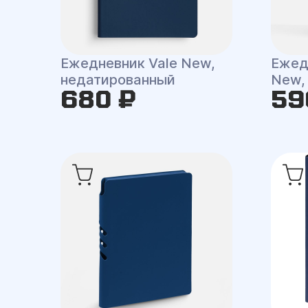
Ежедневник Vale New,
Ежедн
недатированный
New,
680 ₽
59