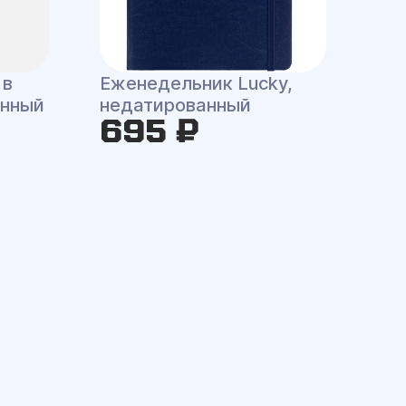
 в
Еженедельник Lucky,
анный
недатированный
695 ₽