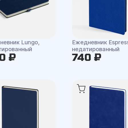
невник Lungo,
Ежедневник Espres
тированный
недатированный
0 ₽
740 ₽