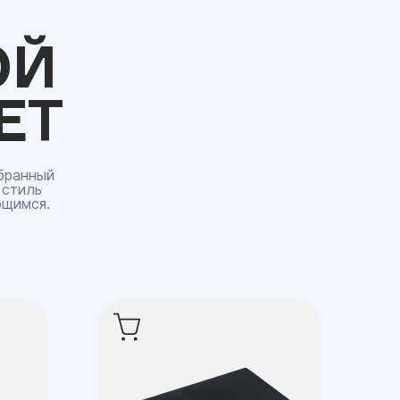
ОЙ
ЕТ
бранный
 стиль
ющимся.