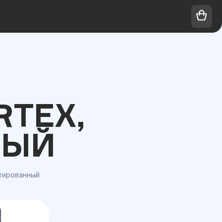
TEX,
НЫЙ
атированный