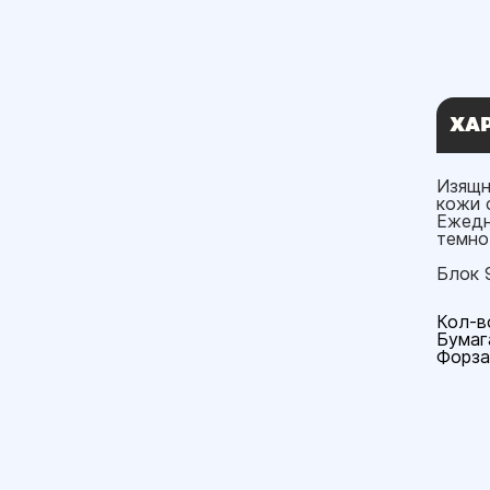
ХА
Изящн
кожи 
Ежедн
темно
Блок 
Кол-в
Бумага
Форза