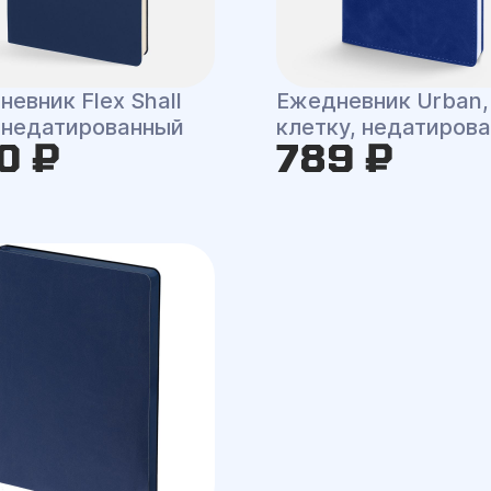
евник Flex Shall
Ежедневник Urban,
 недатированный
клетку, недатиров
0 ₽
789 ₽