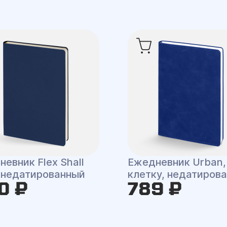
евник Flex Shall
Ежедневник Urban,
 недатированный
клетку, недатиров
0 ₽
789 ₽