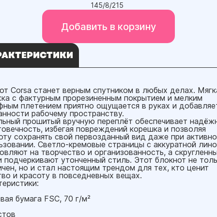
145/8/215
Добавить в корзину
РАКТЕРИСТИКИ
от Corsa станет верным спутником в любых делах. Мягк
ка с фактурным прорезиненным покрытием и мелким
фным плетением приятно ощущается в руках и добавляе
анности рабочему пространству.
льный прошитый вручную переплёт обеспечивает надёж
говечность, избегая повреждений корешка и позволяя
оту сохранять свой первозданный вид даже при активн
ьзовании. Светло-кремовые страницы с аккуратной лин
овляют на творчество и организованность, а скругленн
и подчеркивают утонченный стиль. Этот блокнот не тол
ичен, но и стал настоящим трендом для тех, кто ценит
тво и красоту в повседневных вещах.
теристики:
вая бумага FSC, 70 г/м²
стов