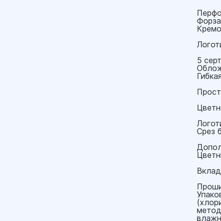
Перфо
Форза
Кремо
Логоти
5 сер
Облож
Гибка
Прост
Цветн
Логот
Срез 
Допол
Цветн
Вклады
Проши
Упако
(хлор
метод
влажн