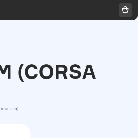
М (CORSA
rsa slim)