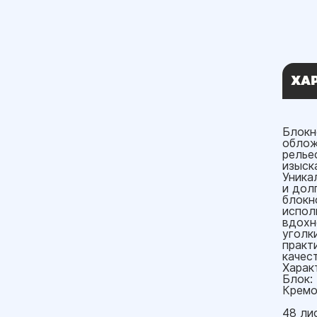
ХА
Блокн
облож
релье
изыск
Уника
и дол
блокн
испол
вдохн
уголк
практ
качес
Харак
Блок:
Кремо
48 ли