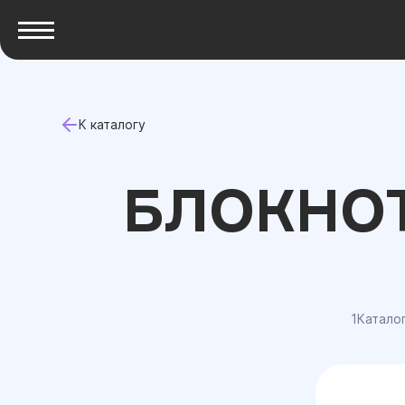
К каталогу
БЛОКНОТ
1Катало