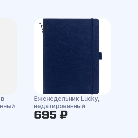
 в
Еженедельник Lucky,
анный
недатированный
695 ₽