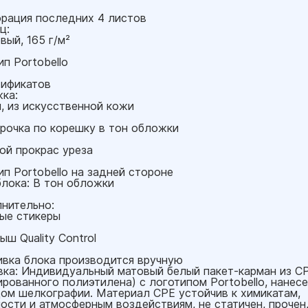
рация последних 4 листов
ц:
вый, 165 г/м²
п Portobello
тификатов
ка:
я, из искусственной кожи
рочка по корешку в тон обложки
ой прокрас уреза
ип Portobello на задней стороне
блока: В тон обложки
нительно:
ые стикеры
ш Quality Control
вка блока производится вручную
вка: Индивидуальный матовый белый пакет-карман из C
ированного полиэтилена) с логотипом Portobello, нанес
ом шелкографии. Материал CPE устойчив к химикатам,
ости и атмосферным воздействиям, не статичен, прочен