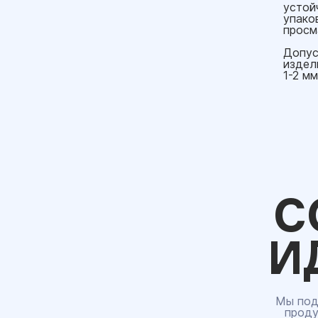
устой
упако
просм
Допус
издел
1-2 м
С
И
Мы под
проду