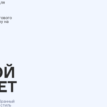
для
тового
у на
ОЙ
ЕТ
бранный
 стиль