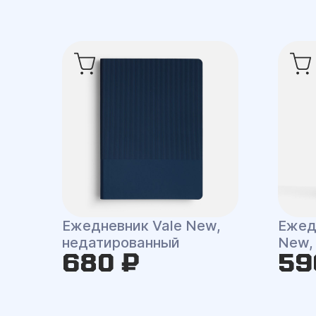
Ежедневник Vale New,
Ежедн
недатированный
New,
680 ₽
59