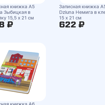
сная книжка A5
Записная книжка A
na Зыбицкая в
Dziuna Немига в кл
ку 15,5 x 21 см
15 x 21 см
8 ₽
622 ₽
сная книжка A6