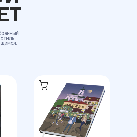
ЕТ
бранный
 стиль
ющимся.