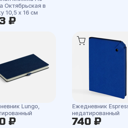
a Октябрьская в
у 10,5 x 16 см
3 ₽
невник Lungo,
Ежедневник Espres
тированный
недатированный
0 ₽
740 ₽