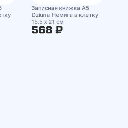
5
Записная книжка A5
етку
Dziuna Немига в клетку
15,5 x 21 см
568 ₽