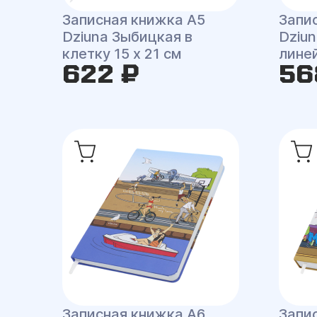
Записная книжка A5
Запи
Dziuna Зыбицкая в
Dziu
клетку 15 x 21 см
линей
622 ₽
56
Записная книжка A6
Запи