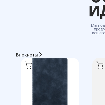
И
Мы под
проду
вашего
Блокноты