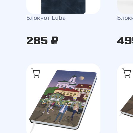
Блокнот Luba
Блокн
285 ₽
49