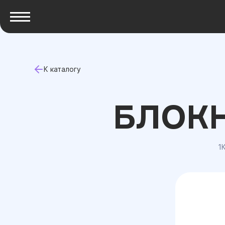
К каталогу
БЛОКН
1