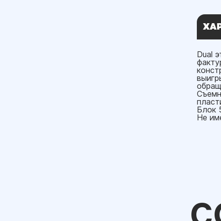
ХА
Dual 
факту
конст
выигр
обращ
Съемн
пласт
Блок 
Не им
С