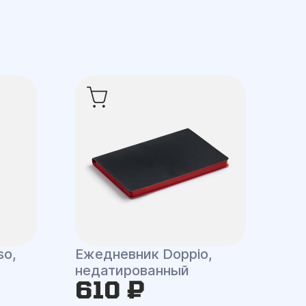
so,
Ежедневник Doppio,
недатированный
610 ₽