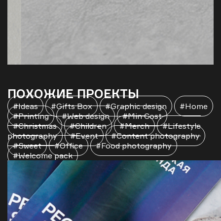
ПОХОЖИЕ ПРОЕКТЫ
#Ideas
#Gifts Box
#Graphic design
#Home
#Printing
#Web design
#Min Cost
#Christmas
#Children
#Merch
#Lifestyle
photography
#Event
#Content photography
#Sweet
#Office
#Food photography
#Welcome pack