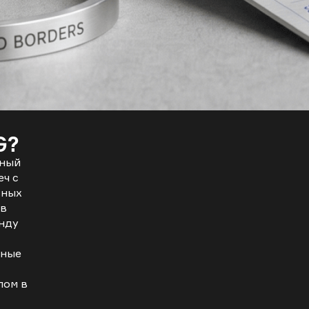
G?
вный
еч с
ьных
 в
нду
вные
пом в