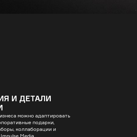
Я И ДЕТАЛИ
И
бизнеса можно адаптировать
орпоративные подарки,
наборы, коллаборации и
Impulse Media