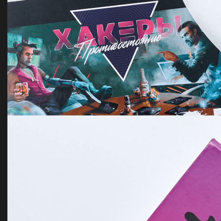
Коффер, кофе, Дрип-пакеты
Easy gifts for Easypay