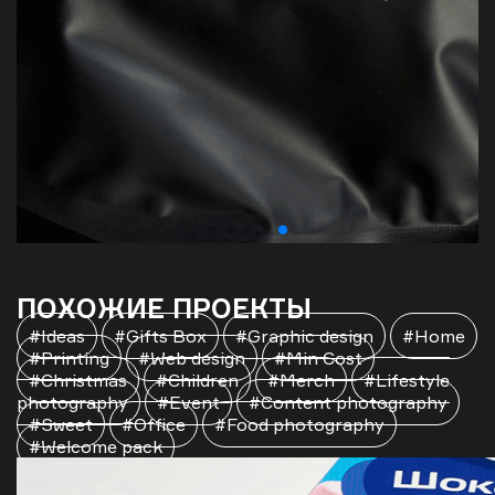
ПОХОЖИЕ ПРОЕКТЫ
#Ideas
#Gifts Box
#Graphic design
#Home
#Printing
#Web design
#Min Cost
#Christmas
#Children
#Merch
#Lifestyle
photography
#Event
#Content photography
#Sweet
#Office
#Food photography
#Welcome pack