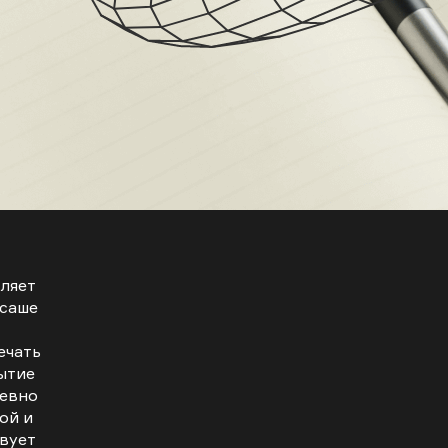
вляет
 саше
ечать
ытие
невно
ой и
вует