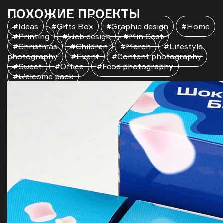
ПОХОЖИЕ ПРОЕКТЫ
#Ideas
#Gifts Box
#Graphic design
#Home
#Printing
#Web design
#Min Cost
#Christmas
#Children
#Merch
#Lifestyle
photography
#Event
#Content photography
#Sweet
#Office
#Food photography
#Welcome pack