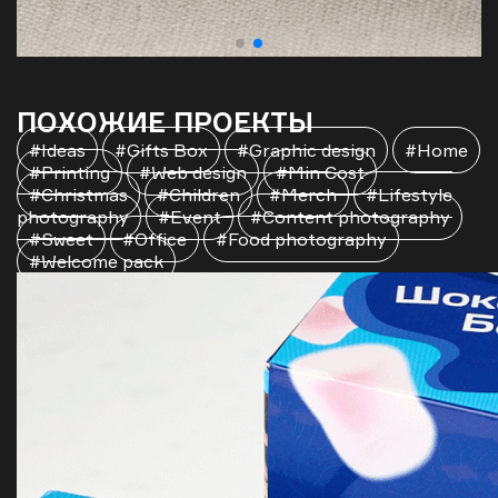
ПОХОЖИЕ ПРОЕКТЫ
#Ideas
#Gifts Box
#Graphic design
#Home
#Printing
#Web design
#Min Cost
#Christmas
#Children
#Merch
#Lifestyle
photography
#Event
#Content photography
#Sweet
#Office
#Food photography
#Welcome pack