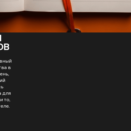
Ч
ОВ
н
ивный
тва в
ень,
ий
сь
а для
и то,
еле.