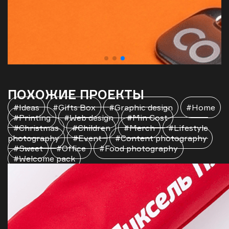
ПОХОЖИЕ ПРОЕКТЫ
#Ideas
#Gifts Box
#Graphic design
#Home
#Printing
#Web design
#Min Cost
#Christmas
#Children
#Merch
#Lifestyle
photography
#Event
#Content photography
#Sweet
#Office
#Food photography
#Welcome pack