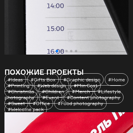
ПОХОЖИЕ ПРОЕКТЫ
#Ideas
#Gifts Box
#Graphic design
#Home
#Printing
#Web design
#Min Cost
#Christmas
#Children
#Merch
#Lifestyle
photography
#Event
#Content photography
#Sweet
#Office
#Food photography
#Welcome pack