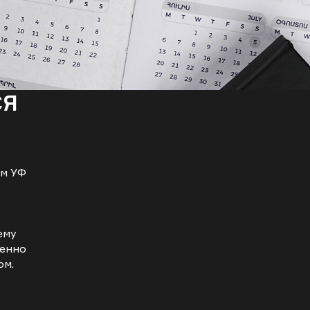
СЯ
ым УФ
з
ему
щенно
ом.