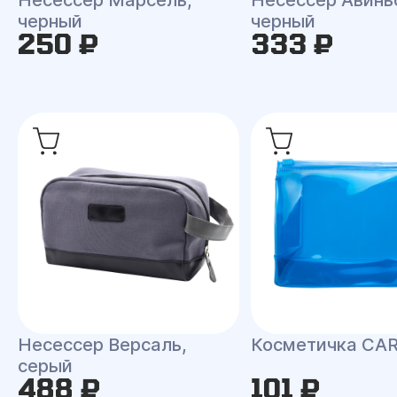
Несессер Марсель,
Несессер Авинь
черный
черный
250 ₽
333 ₽
Несессер Версаль,
Косметичка CA
серый
488 ₽
101 ₽