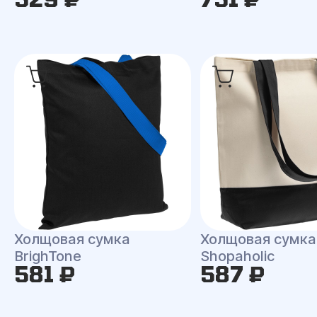
Холщовая сумка
Холщовая сумка
BrighTone
Shopaholic
581 ₽
587 ₽